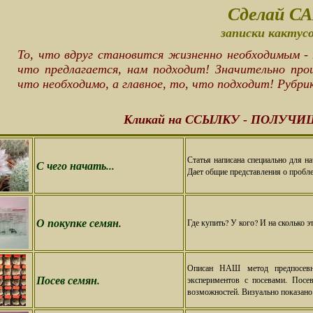
Сделай С
записки кактус
То, что вдруг становится жизненно необходимым - 
что предлагается, нам подходит! Значительно пр
что необходимо, а главное, то, что подходит! Рубри
Кликай на ССЫЛКУ - ПОЛУЧИ
Статья написана специально для н
С чего начать...
Дает общие представления о пробл
О покупке семян.
Где купить? У кого? И на сколько э
Описан НАШ метод предпосевно
Посев семян.
экспериментов с посевами. Посе
возможностей. Визуально показано 