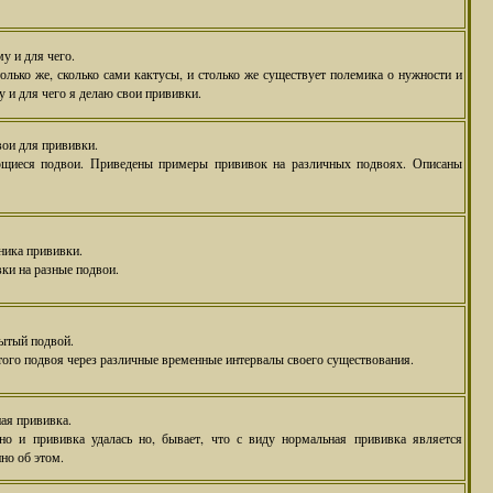
му и для чего.
олько же, сколько сами кактусы, и столько же существует полемика о нужности и
у и для чего я делаю свои прививки.
вои для прививки.
ющиеся подвои. Приведены примеры прививок на различных подвоях. Описаны
ника прививки.
ки на разные подвои.
ытый подвой.
того подвоя через различные временные интервалы своего существования.
я прививка.
но и прививка удалась но, бывает, что с виду нормальная прививка является
но об этом.