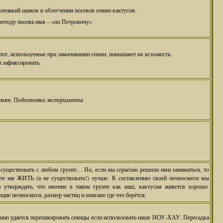
аленький шажок в облегчении посевов семян кактусов.
етоду посева имя – «по Петровичу»
слот, используемые при замачивании семян, повышают их всхожесть.
и зафиксировать.
емян.
Подготовка эксперимента
 существовать с любом грунте… Но, если вы серьёзно решили ими заниматься, то
нте им ЖИТЬ (а не существовать!) лучше. К составлению своей почвосмеси мы
тверждать, что именно в таком грунте как наш, кактусам живется хорошо.
ие почвосмеси, размер частиц и описано где что берётся.
енно удается перепикировать сеянцы если использовать наше НОУ-ХАУ. Пересадка