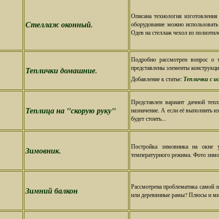
Описана технология изготовления
Стеллаж оконный.
оборудование можно использовать 
Одев на стеллаж чехол из полиэтил
Подробно рассмотрен вопрос о т
представлены элементы конструкци
Теплички домашние.
Добавление к статье:
Теплички с и
Представлен вариант дачной тепл
Теплица на "скорую руку"
назначение. А если её выполнить из
будет стоить...
Постройка зимовника на окне у
Зимовник.
температурного режима. Фото зимо
Рассмотрена проблематика самой з
Зимний балкон
или деревянные рамы? Плюсы и мин