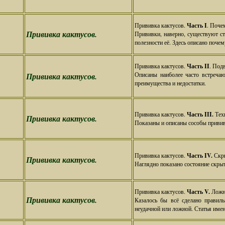
Прививка кактусов.
Часть I
. Поче
Прививка кактусов.
Прививки, наверно, существуют ст
полезности её. Здесь описано почем
Прививка кактусов.
Часть II
. Под
Описаны наиболее часто встреча
Прививка кактусов.
преимущества и недостатки.
Прививка кактусов.
Часть III.
Тех
Прививка кактусов.
Показаны и описаны сособы привив
Прививка кактусов.
Часть IV.
Скр
Прививка кактусов.
Наглядно показано состояние скры
Прививка кактусов.
Часть V.
Ложна
Прививка кактусов.
Казалось бы всё сделано правиль
неудачной или ложной. Статья имен