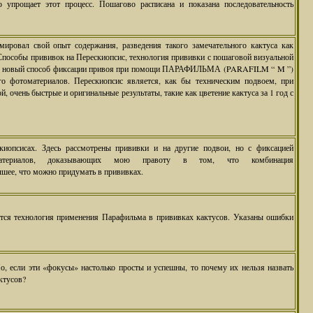
 упрощает этот процесс. Пошагово расписана и показана последовательность
мировал свой опыт содержания, разведения такого замечательного кактуса как
особы прививок на Перескиопсис, технология прививки с пошаговой визуальной
 и новый способ фиксации привоя при помощи ПАРАФИЛЬМА (PARAFILM “ M ”)
го фотоматериалов. Перескиопсис является, как бы техническим подвоем, при
, очень быстрые и оригинальные результаты, такие как цветение кактуса за 1 год с
скиопсисах. Здесь рассмотрены прививки и на другие подвои, но с фиксацией
атериалов, доказывающих мою правоту в том, что комбинация
шее, что можно придумать в прививках.
ется технология применения Парафильма в прививках кактусов. Указаны ошибки
, если эти «фокусы» настолько просты и успешны, то почему их нельзя назвать
ктусов?