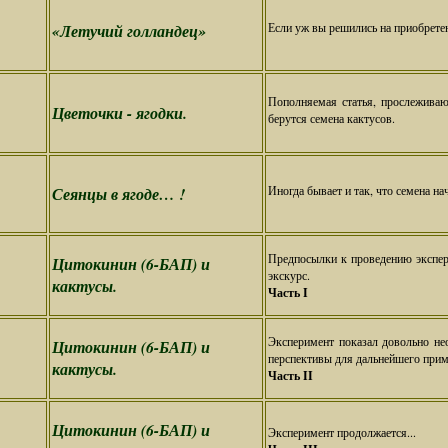
Если уж вы решились на приобретен
«Летучий голландец»
Пополняемая статья, прослежива
Цветочки - ягодки.
берутся семена кактусов.
Иногда бывает и так, что семена на
Сеянцы в ягоде… !
Предпосылки к проведению экспер
Цитокинин (6-БАП) и
экскурс.
кактусы.
Часть I
Эксперимент показал довольно не
Цитокинин (6-БАП) и
перспективы для дальнейшего прим
кактусы.
Часть II
Цитокинин (6-БАП) и
Эксперимент продолжается...