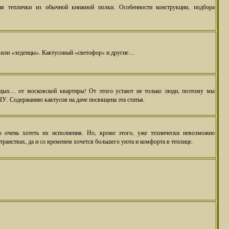
ия теплички из обычной книжной полки. Особенности конструкции, подбора
или «леденцы». Кактусовый «светофор» и другие…
дых… от московской квартиры! От этого устают не только люди, поэтому мы
У. Содержанию кактусов на даче посвящена эта статья.
очень хотеть их исполнения. Но, кроме этого, уже технически невозможно
транствах, да и со временем хочется большего уюта и комфорта в теплице.