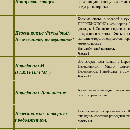
Пикировка сеянцев.
в наклонную плошку значительно
операций пикировки.
Большая статья, в которой я сум
ПЕРЕСКИОПСИС (Pereskiopsis). Сп
раскладкой. Специфика прививки
Перескиопсис (Pereskiopsis).
– парафиновая лента. Очень мно
Не очевидное, но вероятное!
помощи которого получаются, порой
момента посева.
Для любителей прививок.
Часть I
Это вторая часть статьи о Пере
Парафильм М
Парафильмом. Много фотом
(PARAFILM“M”)
Перескиопсис+Парафильм - это луч
Часть II
Более полно и наглядно раскрыва
Парафильм. Дополнение.
при его применении.
Показ «фокусов» продолжается. Но
Перескиопсис...история с
ещё одним способом разведения ка
продолжением.
Часть III