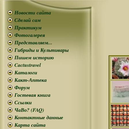
Новости сайта
Сделай сам
Практикум
Фотогалерея
Представляем...
Гибриды и Культивары
Пишем историю
Cactustravel
Каталоги
Какт-Аптека
Форум
Гостевая книга
Ссылки
ЧаВо? (FAQ)
Контактные данные
Карта сайта