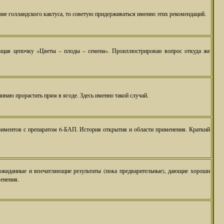
ие голландского кактуса, то советую придерживаться именно этих рекомендаций.
ющая цепочку «Цветы – плоды – семена». Проиллюстрирован вопрос откуда же
чинаю прорастать прям в ягоде. Здесь именно такой случай.
иментов с препаратом 6-БАП. История открытия и области применения. Краткий
ожиданные и впечатляющие результаты (пока предварительные), дающие хороши
енения.