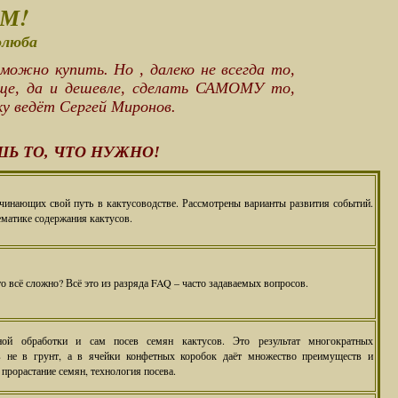
АМ!
олюба
можно купить. Но , далеко не всегда то,
още, да и дешевле, сделать САМОМУ то,
ку ведёт Сергей Миронов.
ШЬ ТО, ЧТО НУЖНО!
ачинающих свой путь в кактусоводстве. Рассмотрены варианты развития событий.
ематике содержания кактусов.
то всё сложно? Всё это из разряда FAQ – часто задаваемых вопросов.
й обработки и сам посев семян кактусов. Это результат многократных
в не в грунт, а в ячейки конфетных коробок даёт множество преимуществ и
прорастание семян, технология посева.