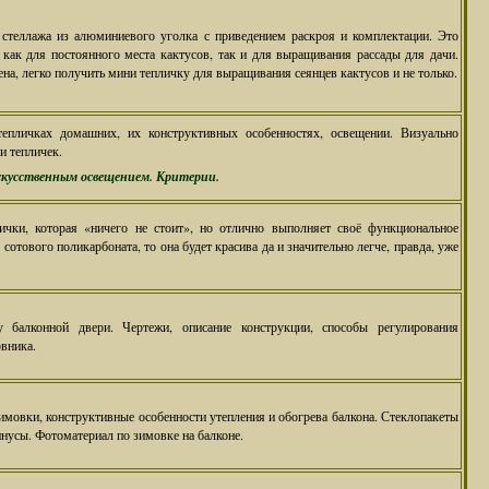
 стеллажа из алюминиевого уголка с приведением раскроя и комплектации. Это
как для постоянного места кактусов, так и для выращивания рассады для дачи.
ена, легко получить мини тепличку для выращивания сеянцев кактусов и не только.
епличках домашних, их конструктивных особенностях, освещении. Визуально
и тепличек.
скусственным освещением. Критерии.
ички, которая «ничего не стоит», но отлично выполняет своё функциональное
 сотового поликарбоната, то она будет красива да и значительно легче, правда, уже
 балконной двери. Чертежи, описание конструкции, способы регулирования
вника.
имовки, конструктивные особенности утепления и обогрева балкона. Стеклопакеты
усы. Фотоматериал по зимовке на балконе.