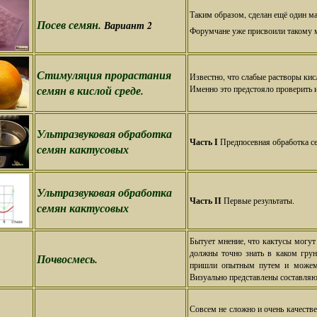
Таким образом, сделан ещё один м
Посев семян.
Вариант 2
Форумчане уже присвоили такому м
Стимуляция прорастания
Известно, что слабые растворы ки
семян в кислой среде.
Именно это предстояло проверить 
Ультразвуковая обработка
Часть I
Предпосевная обработка с
семян кактусовых
Ультразвуковая обработка
Часть II
Первые результаты.
семян кактусовых
Бытует мнение, что кактусы могут
должны точно знать в каком гру
Почвосмесь.
пришли опытным путем и можем у
Визуально представлены составляющ
Совсем не сложно и очень качеств