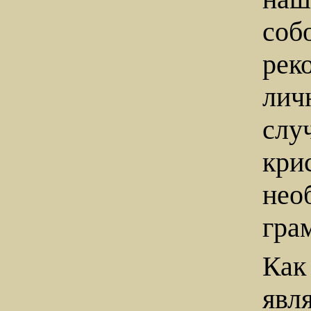
со
рек
лич
слу
кр
нео
гра
Как
явл