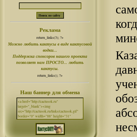
сам
ког
Реклама
мин
return_links(3); ?>
Можно любить кактусы в виде кактусовой
водки...
Каз
Поддержка спонсоров нашего проекта
позволяет нам ПРОСТО... любить
дав
кактусы.
return_links(); ?>
уче
Наш баннер для обмена
обо
абс
не