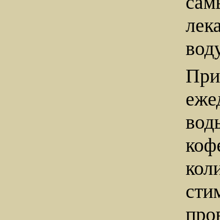
са
лек
вод
При
еже
вод
ко
кол
сти
пр