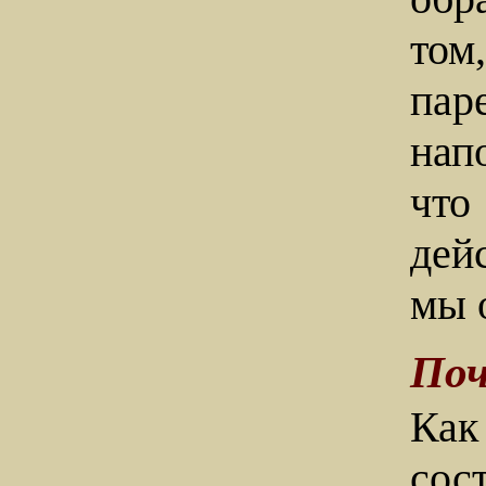
том
пар
нап
что
дей
мы 
Поч
Как
сос