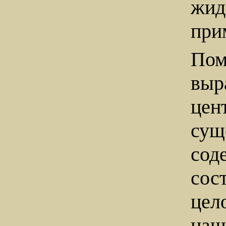
жи
при
Пом
вы
цен
сущ
со
сос
цел
наш