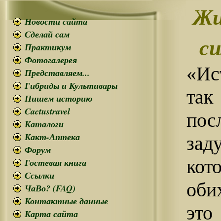
Жи
Новости сайта
Сделай сам
с
Практикум
Фотогалерея
«Ис
Представляем...
Гибриды и Культивары
так
Пишем историю
Cactustravel
пос
Каталоги
Какт-Аптека
за
Форум
кот
Гостевая книга
Ссылки
оби
ЧаВо? (FAQ)
Контактные данные
это
Карта сайта