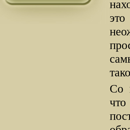
нах
эт
нео
про
сам
так
Со 
что
пос
обр