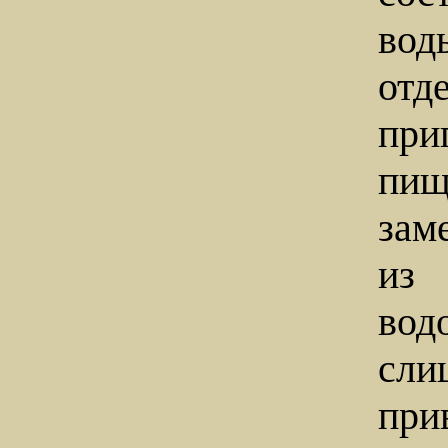
вод
отд
при
пи
зам
из 
вод
сл
при