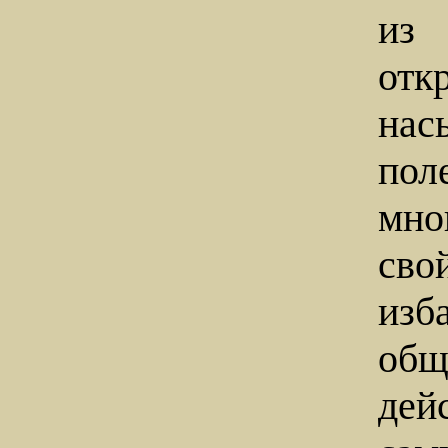
из
отк
на
пол
мн
сво
изб
об
дей