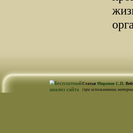
жиз
орг
Статьи
Миронов С.П.
Веб
(при использовании материа