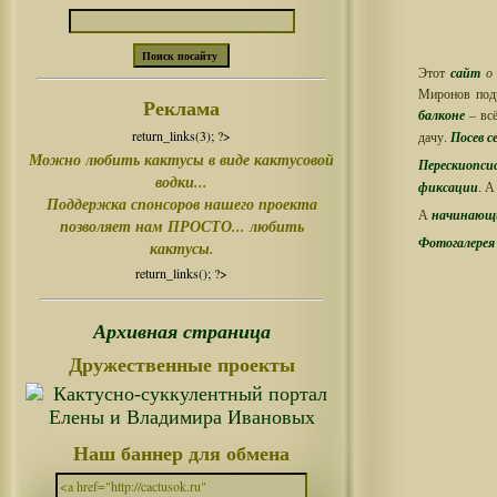
Этот
сайт
Миронов подр
Реклама
балконе
– вс
return_links(3); ?>
дачу.
Посев 
Можно любить кактусы в виде кактусовой
Перескиопси
водки...
фиксации
. А
Поддержка спонсоров нашего проекта
А
начинающ
позволяет нам ПРОСТО... любить
Фотогалере
кактусы.
return_links(); ?>
Архивная страница
Дружественные проекты
Наш баннер для обмена