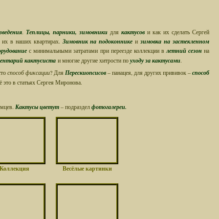
зведения
.
Теплицы
,
парники
,
зимовники
для
кактусов
и как их сделать Сергей
 их в наших квартирах.
Зимовник на подоконнике
и
зимовка на застекленном
орудование
с минимальными затратами при переезде коллекции в
летний сезон
на
ентарий кактусиста
и многие другие хитрости по
уходу за кактусами
.
сто
способ фиксации
? Для
Перескиопсисов
– панацея, для других прививок –
способ
сё это в статьях Сергея Миронова.
омцев.
Кактусы цветут
– подраздел
фотогалереи.
Коллекция
Весёлые картинки