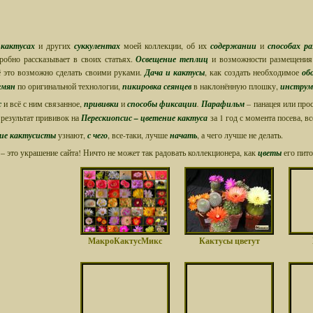
о
кактусах
и других
суккулентах
моей коллекции, об их
содержании
и
способах ра
обно рассказывает в своих статьях.
Освещение теплиц
и возможности размещения
ё это возможно сделать своими руками.
Дача и кактусы
, как создать необходимое
об
семян
по оригинальной технологии,
пикировка сеянцев
в наклонённую плошку,
инструм
с
и всё с ним связанное,
прививки
и
способы фиксации
.
Парафильм
– панацея или про
 результат прививок на
Перескиопсис
–
цветение кактуса
за 1 год с момента посева, в
ие кактусисты
узнают,
с чего
, все-таки, лучше
начать
, а чего лучше не делать.
я
– это украшение сайта! Ничто не может так радовать коллекционера, как
цветы
его пит
МакроКактусМикс
Кактусы цветут