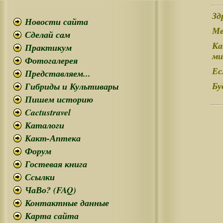
Зд
Новости сайта
Ме
Сделай сам
Ка
Практикум
ми
Фотогалерея
Ес
Представляем...
Гибриды и Культивары
Бу
Пишем историю
Cactustravel
Каталоги
Какт-Аптека
Форум
Гостевая книга
Ссылки
ЧаВо? (FAQ)
Контактные данные
Карта сайта